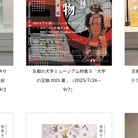
Aサ
京都の大学ミュージアム特集５「大学
京
2025/7/26
／絞
の宝物 2025 夏」（
～
テ
9/2
9/7
）