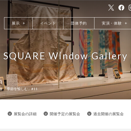
展示
イベント
団体予約
実演・体験
SQUARE Window Gallery
展 「季節を愉しむ」#11
展覧会の詳細
開催予定の展覧会
過去開催の展覧会