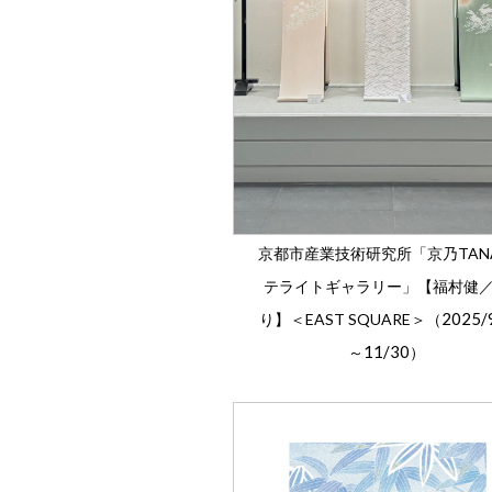
京都市産業技術研究所「京乃TAN
テライトギャラリー」【福村健
2025/
り】＜EAST SQUARE＞（
11/30
～
）