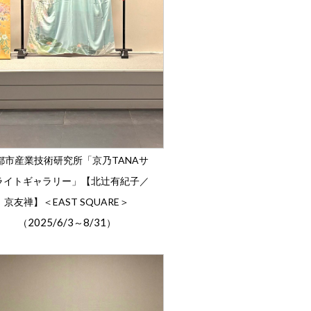
都市産業技術研究所「京乃TANAサ
ライトギャラリー」【北辻有紀子／
京友禅】＜EAST SQUARE＞
2025/6/3
8/31
（
～
）