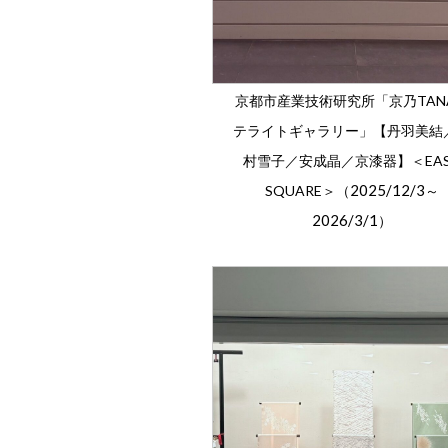
京都市産業技術研究所「京乃TAN
テライトギャラリー」【丹羽美結
村雪子／安成晶／京漆器】＜EA
2025/12/3
SQUARE＞（
～
2026/3/1
）