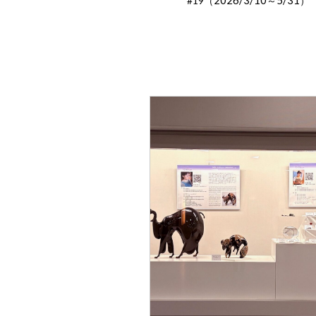
2026/3/10
5/31
#19（
～
）