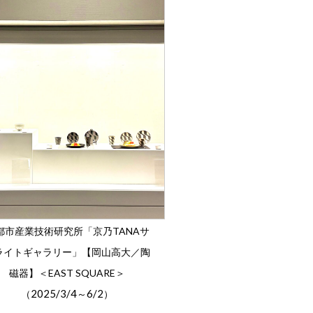
都市産業技術研究所「京乃TANAサ
ライトギャラリー」【岡山高大／陶
磁器】＜EAST SQUARE＞
2025/3/4
6/2
（
～
）