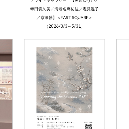
テライトギャラリー」【黒須ゆうか／
寺田貴久美／海老名麻祐佳／塩見温子
／京漆器】＜EAST SQUARE＞
2026/3/3
5/31
（
～
）