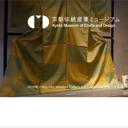
HOME
>
SQUARE Window Gallery
>
イベント
>
スクエア
>
収蔵品