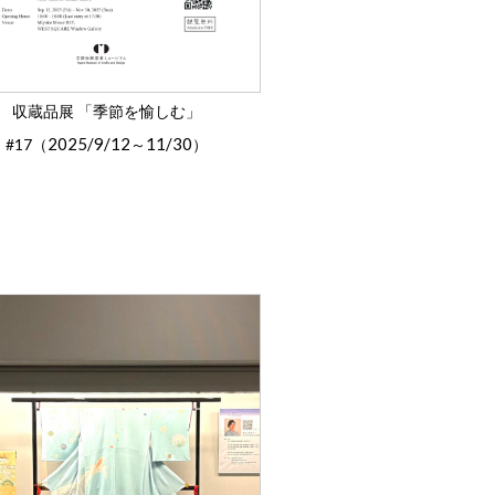
収蔵品展 「季節を愉しむ」
2025/9/12
11/30
#17（
～
）