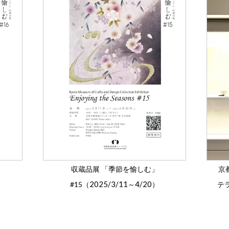
収蔵品展 「季節を愉しむ」
京
2025/3/11
4/20
#15（
～
）
テ