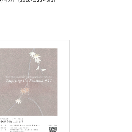
2026/1/23
3/1
りもの」（
～
）