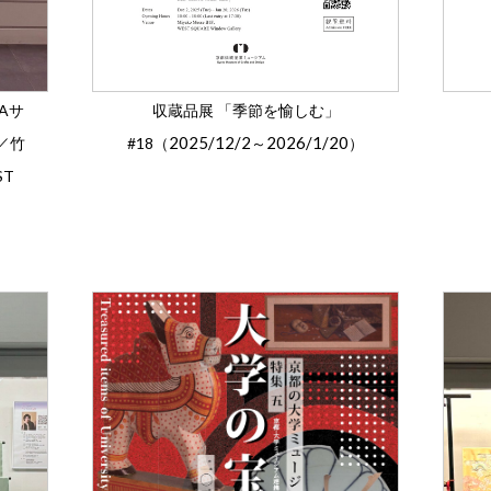
Aサ
収蔵品展 「季節を愉しむ」
2025/12/2
2026/1/20
／竹
#18（
～
）
ST