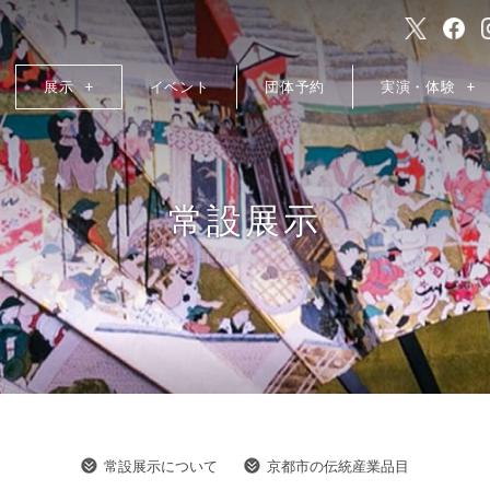
展示
イベント
団体予約
実演・体験
常設展示
常設展示について
京都市の伝統産業品目