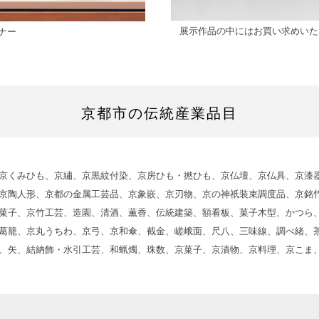
展示作品の中にはお買い求めいた
ナー
京都市の伝統産業品目
京くみひも、京繡、京黒紋付染、京房ひも・撚ひも、京仏壇、京仏具、京漆器
京陶人形、京都の金属工芸品、京象嵌、京刃物、京の神祇装束調度品、京銘
菓子、京竹工芸、造園、清酒、薫香、伝統建築、額看板、菓子木型、かつら
葛籠、京丸うちわ、京弓、京和傘、截金、嵯峨面、尺八、三味線、調べ緒、
、矢、結納飾・水引工芸、和蝋燭、珠数、京菓子、京漬物、京料理、京こま