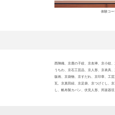
体験コー
西陣織、京鹿の子絞、京友禅、京小紋、
うちわ、京石工芸品、京人形、京表具、
版画、京袋物、京すだれ、京印章、工芸
瓦、京真田紐、京足袋、京つげぐし、京
し、帆布製カバン、伏見人形、邦楽器弦