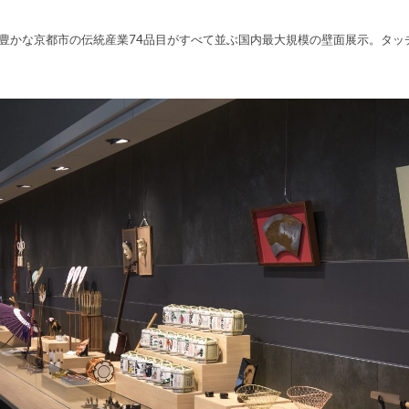
豊かな京都市の伝統産業74品目がすべて並ぶ国内最大規模の壁面展示。タッ