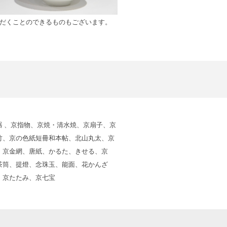
だくことのできるものもございます。
 、京指物、京焼・清水焼、京扇子、京
竹、京の色紙短冊和本帖、北山丸太、京
、京金網、唐紙、かるた、きせる、京
茶筒、提燈、念珠玉、能面、花かんざ
、京たたみ、京七宝