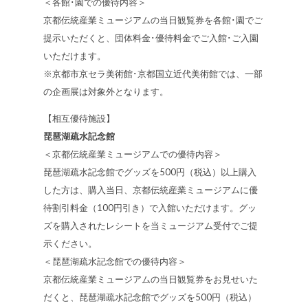
＜各館･園での優待内容＞
京都伝統産業ミュージアムの当日観覧券を各館･園でご
提示いただくと、団体料金･優待料金でご入館･ご入園
いただけます。
※京都市京セラ美術館･京都国立近代美術館では、一部
の企画展は対象外となります。
【相互優待施設】
琵琶湖疏水記念館
＜京都伝統産業ミュージアムでの優待内容＞
琵琶湖疏水記念館でグッズを500円（税込）以上購入
した方は、購入当日、京都伝統産業ミュージアムに優
待割引料金（100円引き）で入館いただけます。グッ
ズを購入されたレシートを当ミュージアム受付でご提
示ください。
＜琵琶湖疏水記念館での優待内容＞
京都伝統産業ミュージアムの当日観覧券をお見せいた
だくと、琵琶湖疏水記念館でグッズを500円（税込）