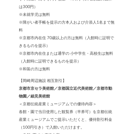
は300円）
※未就学児は無料
※障がい者手帳を提示の方本人および介添人1名まで無
料
※京都市内在住 70歳以上の方は無料（入館時に証明で
きるものを提示）
※京都市内在住または通学の 小中学生・高校生は無料
（入館時に証明できるものを提示）
※和装の方は無料
【岡崎周辺施設 相互割引】
京都市京セラ美術館／京都国立近代美術館／京都市動
物園／細見美術館
＜京都伝統産業ミュージアムでの優待内容＞
各館・園で当日使用した観覧券（半券可）を京都伝統
産業ミュージアムでご提示いただくと、優待割引料金
（100円引き）で入館いただけます。