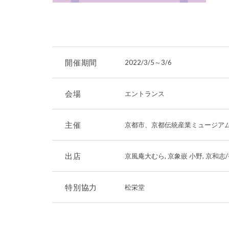
開催期間
2022/3/5
～
3/6
会場
エントランス
主催
京都市、京都伝統産業ミュージア
出店
京風庵大むら, 京象嵌 小野, 京和志/
特別協力
松栄堂