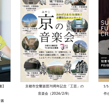
関連】
京都市交響楽団70周年記念「工芸」の
1
2026/2/8
音楽会（
）
作
者募