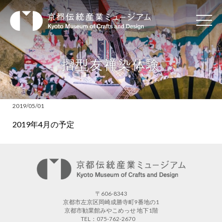
摺型友禅染体験
2019/05/01
2019年4月の予定
〒606-8343
京都市左京区岡崎成勝寺町9番地の1
京都市勧業館みやこめっせ 地下1階
TEL：075-762-2670