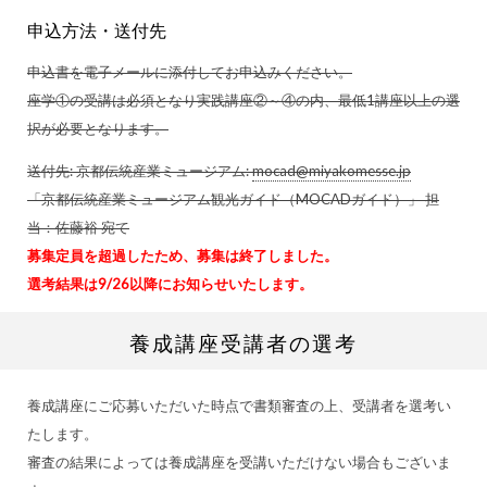
申込方法・送付先
申込書を電子メールに添付してお申込みください。
座学①の受講は必須となり実践講座②～④の内、最低1講座以上の選
択が必要となります。
送付先: 京都伝統産業ミュージアム:
mocad@miyakomesse.jp
「京都伝統産業ミュージアム観光ガイド（MOCADガイド）」 担
当：佐藤裕 宛て
募集定員を超過したため、募集は終了しました。
選考結果は9/26以降にお知らせいたします。
養成講座受講者の選考
養成講座にご応募いただいた時点で書類審査の上、受講者を選考い
たします。
審査の結果によっては養成講座を受講いただけない場合もございま