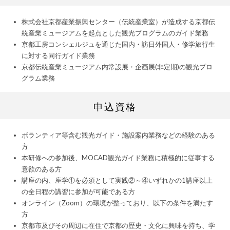
株式会社京都産業振興センター（伝統産業室）が造成する京都伝
統産業ミュージアムを起点とした観光プログラムのガイド業務
京都工房コンシェルジュを通じた国内・訪日外国人・修学旅行生
に対する同行ガイド業務
京都伝統産業ミュージアム内常設展・企画展(非定期)の観光プロ
グラム業務
申込資格
ボランティア等含む観光ガイド・施設案内業務などの経験のある
方
本研修への参加後、MOCAD観光ガイド業務に積極的に従事する
意欲のある方
講座の内、座学①を必須として実践②～④いずれかの1講座以上
の全日程の講習に参加が可能である方
オンライン（Zoom）の環境が整っており、以下の条件を満たす
方
京都市及びその周辺に在住で京都の歴史・文化に興味を持ち、学