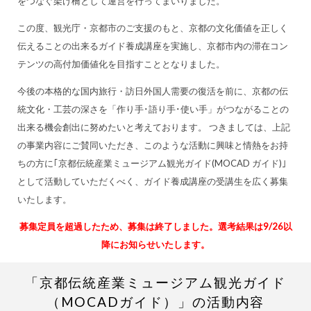
をつなぐ架け橋として運営を行ってまいりました。
この度、観光庁・京都市のご支援のもと、京都の文化価値を正しく
伝えることの出来るガイド養成講座を実施し、京都市内の滞在コン
テンツの高付加価値化を目指すこととなりました。
今後の本格的な国内旅行・訪日外国人需要の復活を前に、京都の伝
統文化・工芸の深さを「作り手･語り手･使い手」がつながることの
出来る機会創出に努めたいと考えております。 つきましては、上記
の事業内容にご賛同いただき、このような活動に興味と情熱をお持
ちの方に｢京都伝統産業ミュージアム観光ガイド(MOCAD ガイド)｣
として活動していただくべく、ガイド養成講座の受講生を広く募集
いたします。
募集定員を超過したため、募集は終了しました。選考結果は9/26以
降にお知らせいたします。
「京都伝統産業ミュージアム観光ガイド
（MOCADガイド）」の活動内容