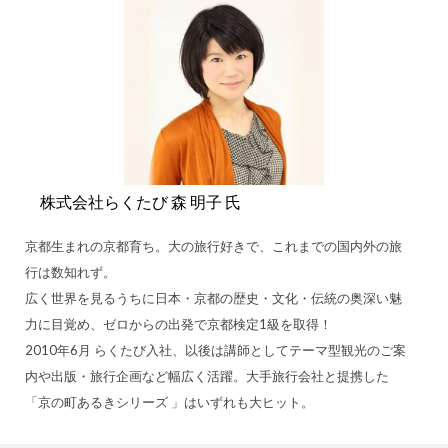
株式会社らくたび 森 明子 氏
京都生まれの京都育ち。大の旅行好きで、これまでの国内外の旅
行は数知れず。
広く世界を見るうちに日本・京都の歴史・文化・伝統の奥深い魅
力に目覚め、ゼロからの出発で京都検定1級を取得！
2010年6月 らくたび入社、以後は講師としてテーマ型観光のご案
内や出版・旅行企画など幅広く活躍。大手旅行会社と提携した
「京の町あるきシリーズ 」はいずれも大ヒット。