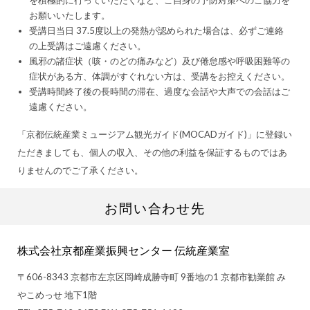
お願いいたします。
受講日当日 37.5度以上の発熱が認められた場合は、必ずご連絡
の上受講はご遠慮ください。
風邪の諸症状（咳・のどの痛みなど）及び倦怠感や呼吸困難等の
症状がある方、体調がすぐれない方は、受講をお控えください。
受講時間終了後の長時間の滞在、過度な会話や大声での会話はご
遠慮ください。
「京都伝統産業ミュージアム観光ガイド(MOCADガイド)」に登録い
ただきましても、個人の収入、その他の利益を保証するものではあ
りませんのでご了承ください。
お問い合わせ先
株式会社京都産業振興センター 伝統産業室
〒606-8343 京都市左京区岡崎成勝寺町 9番地の1 京都市勧業館 み
やこめっせ 地下1階