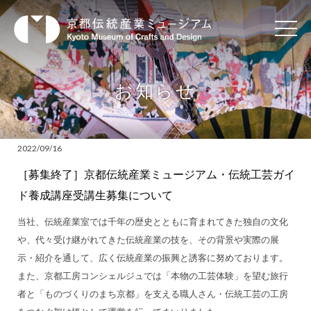
お知らせ
2022/09/16
［募集終了］京都伝統産業ミュージアム・伝統工芸ガイ
ド養成講座受講生募集について
当社、伝統産業室では千年の歴史とともに育まれてきた独自の文化
や、代々受け継がれてきた伝統産業の技を、その背景や実際の展
示・紹介を通して、広く伝統産業の振興と誘客に努めております。
また、京都工房コンシェルジュでは「本物の工芸体験」を望む旅行
者と「ものづくりのまち京都」を支える職人さん・伝統工芸の工房