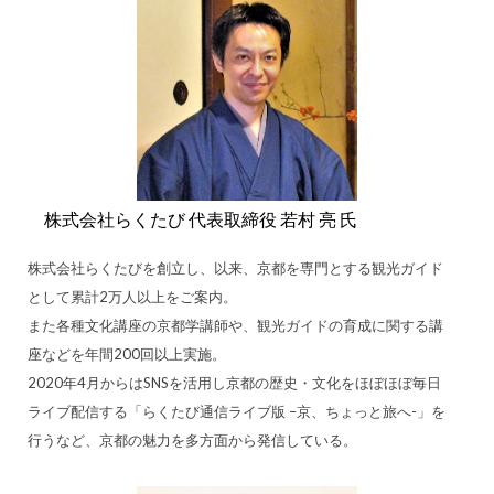
株式会社らくたび 代表取締役 若村 亮 氏
株式会社らくたびを創立し、以来、京都を専門とする観光ガイド
として累計2万人以上をご案内。
また各種文化講座の京都学講師や、観光ガイドの育成に関する講
座などを年間200回以上実施。
2020年4月からはSNSを活用し京都の歴史・文化をほぼほぼ毎日
ライブ配信する「らくたび通信ライブ版 –京、ちょっと旅へ-」を
行うなど、京都の魅力を多方面から発信している。