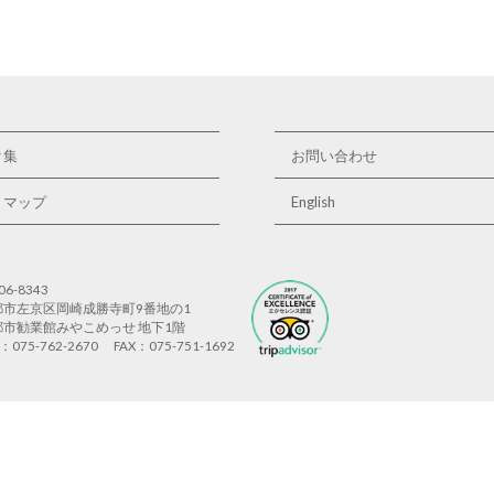
ク集
お問い合わせ
トマップ
English
06-8343
都市左京区岡崎成勝寺町9番地の1
都市勧業館みやこめっせ 地下1階
L：075-762-2670
FAX：075-751-1692