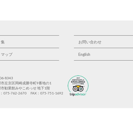
ク集
お問い合わせ
トマップ
English
06-8343
都市左京区岡崎成勝寺町9番地の1
都市勧業館みやこめっせ 地下1階
L：075-762-2670
FAX：075-751-1692