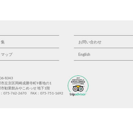
ク集
お問い合わせ
トマップ
English
06-8343
都市左京区岡崎成勝寺町9番地の1
都市勧業館みやこめっせ 地下1階
L：075-762-2670
FAX：075-751-1692