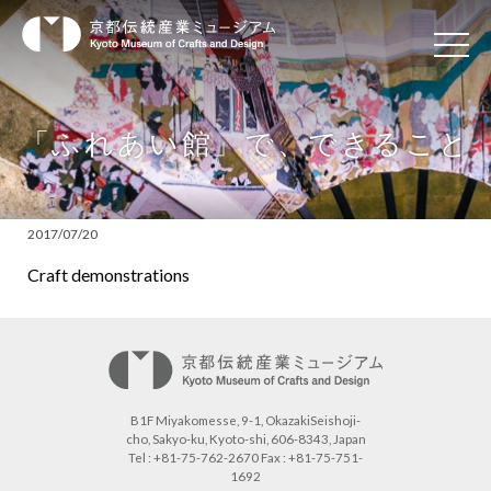
「ふれあい館」で、できること
2017/07/20
Craft demonstrations
B1F Miyakomesse, 9-1,
OkazakiSeishoji-
cho, Sakyo-ku, Kyoto-shi, 606-8343, Japan
Tel : +81-75-762-2670 Fax : +81-75-751-
1692