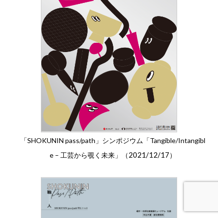
「SHOKUNIN pass/path」シンポジウム「Tangible/Intangibl
2021/12/17
e – 工芸から覗く未来」（
）