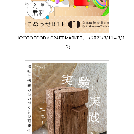
2023/3/11
3/1
「KYOTO FOOD＆CRAFT MARKET」（
～
2
）