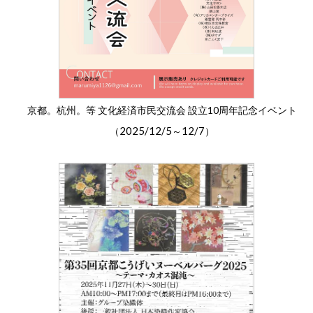
京都。杭州。等 文化経済市民交流会 設立10周年記念イベント
2025/12/5
12/7
（
～
）