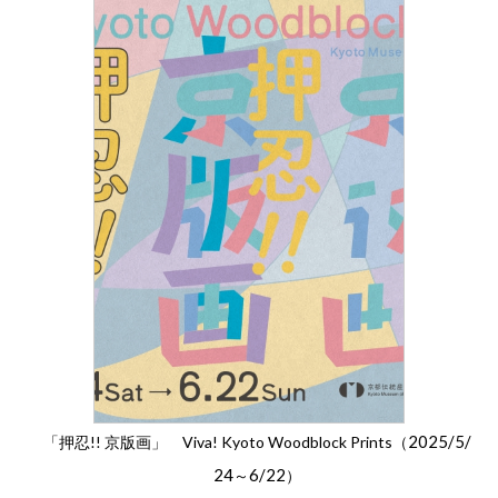
2025/5/
「押忍!! 京版画」 Viva! Kyoto Woodblock Prints（
24
6/22
～
）