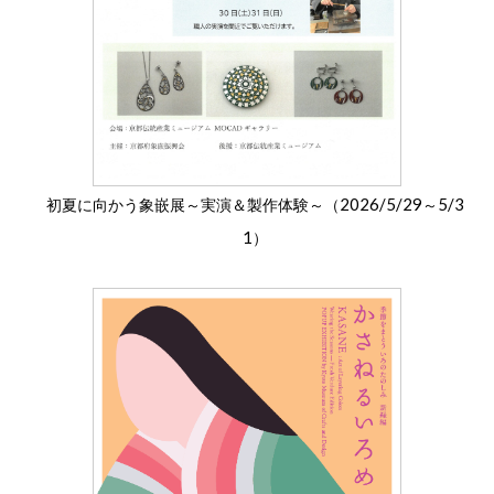
2026/5/29
5/3
初夏に向かう象嵌展～実演＆製作体験～（
～
1
）