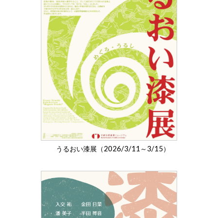
2026/3/11
3/15
うるおい漆展（
～
）