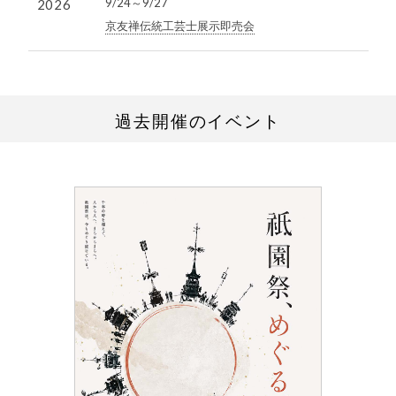
9/24
～
9/27
2026
京友禅伝統工芸士展示即売会
過去開催のイベント