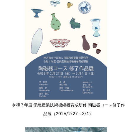
令和７年度 伝統産業技術後継者育成研修 陶磁器コース修了作
2026/2/27
3/1
品展（
～
）