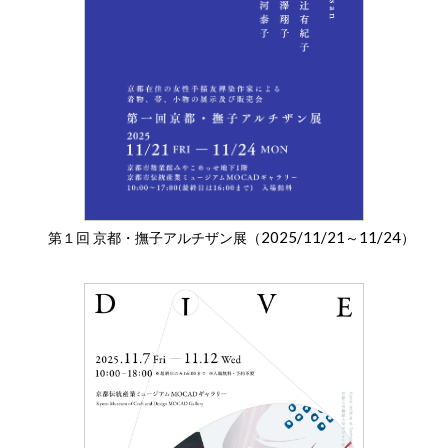
2025/11/21
11/24
第１回 京都・撫子アルチザン展（
～
）