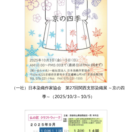
（一社）日本染織作家協会 第27回関西支部染織展 ～京の四
2025/10/3
10/5
季～（
～
）