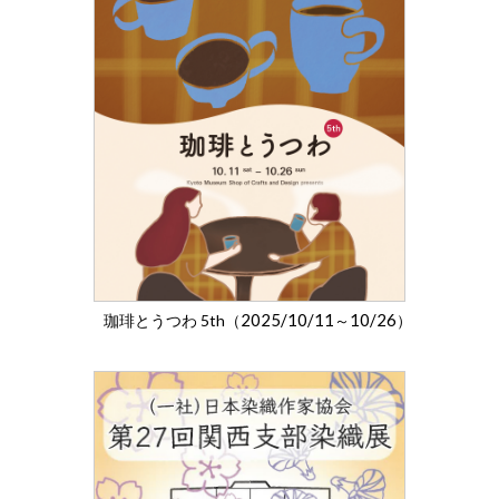
2025/10/11
10/26
珈琲とうつわ 5th（
～
）