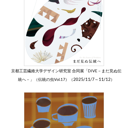
京都工芸繊維大学デザイン研究室 合同展「DIVE－まだ見ぬ伝
2025/11/7
11/12
統へ－」（伝統の虫Vol.17）（
～
）