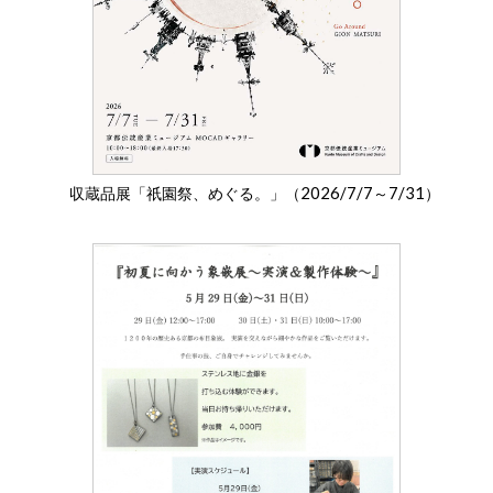
2026/7/7
7/31
収蔵品展「祇園祭、めぐる。」（
～
）