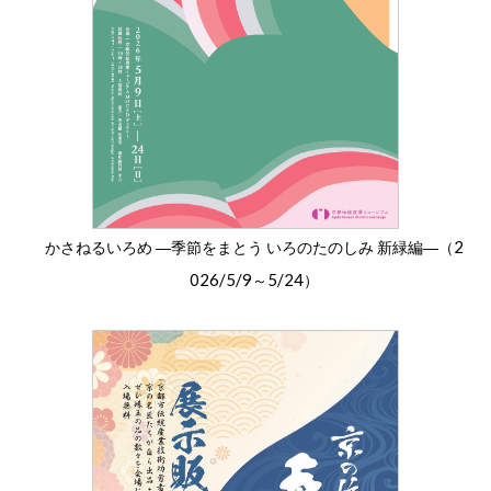
2
かさねるいろめ ―季節をまとう いろのたのしみ 新緑編―（
026/5/9
5/24
～
）