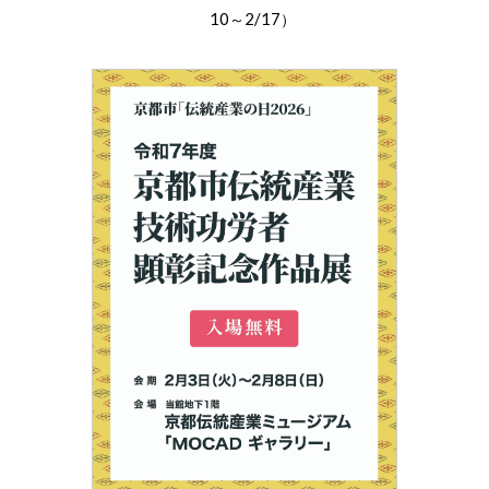
10
2/17
～
）